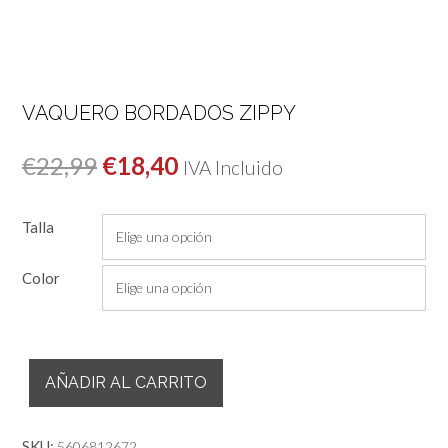
VAQUERO BORDADOS ZIPPY
El
El
€
22,99
€
18,40
IVA Incluido
precio
precio
Talla
original
actual
era:
es:
Color
€22,99.
€18,40.
Vaquero
AÑADIR AL CARRITO
Bordados
Zippy
cantidad
SKU:
5606812672