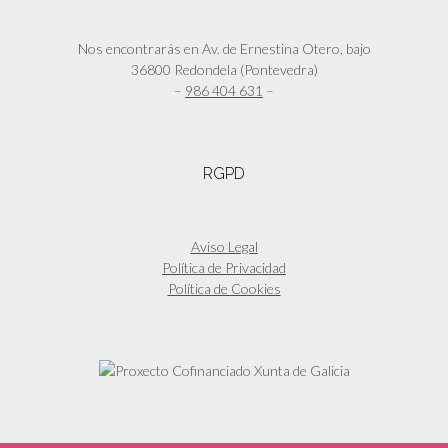
producto
se
pueden
elegir
Nos encontrarás en Av. de Ernestina Otero, bajo
en
36800 Redondela (Pontevedra)
la
–
986 404 631
–
página
de
producto
RGPD
Aviso Legal
Política de Privacidad
Política de Cookies