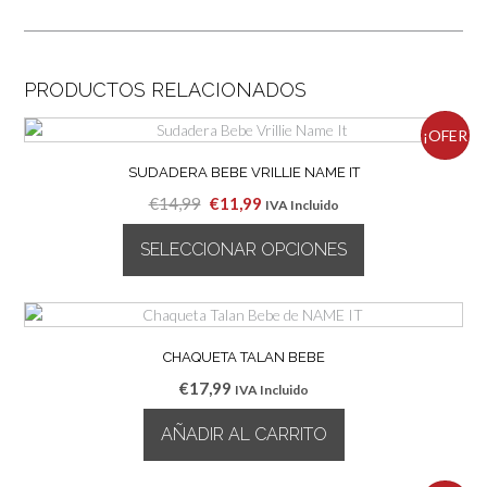
PRODUCTOS RELACIONADOS
¡OFER
SUDADERA BEBE VRILLIE NAME IT
TA!
El
El
€
14,99
€
11,99
IVA Incluido
precio
precio
SELECCIONAR OPCIONES
original
actual
era:
es:
Este
€14,99.
€11,99.
producto
tiene
múltiples
CHAQUETA TALAN BEBE
variantes.
€
17,99
IVA Incluido
Las
opciones
AÑADIR AL CARRITO
se
pueden