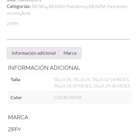
Categorías:
,
,
BB Niña
BB NIÑA Pantalones
BB NIÑA Pantalones
,
verano
Bebé
ZIPPY
Información adicional
Marca
INFORMACIÓN ADICIONAL
Talla
TALLA 06
,
TALLA 09
,
TALLA 12-18 MESES
,
TALLA 18/24 MESES
,
TALLA 24-36 MESES
Color
COLOR CREMA
MARCA
ZIPPY