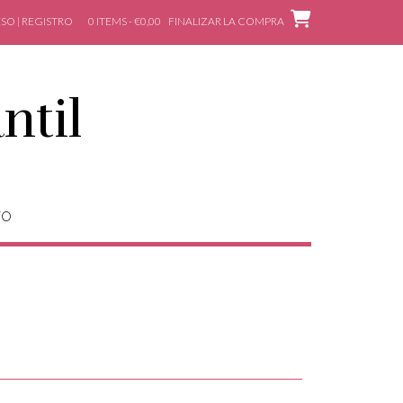
SO | REGISTRO
0 ITEMS - €0,00
FINALIZAR LA COMPRA
ntil
TO