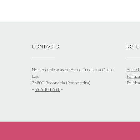
CONTACTO
RGPD
Nos encontrarás en Av. de Ernestina Otero,
Aviso L
bajo
Polític
36800 Redondela (Pontevedra)
Polític
–
986 404 631
–