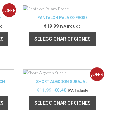
¡OFER
O
PANTALON PALAZO FROSE
TA!
€
19,99
do
IVA Incluido
ES
SELECCIONAR OPCIONES
¡OFER
DON
SHORT ALGODON SURAJALI
TA!
€
11,99
€
8,40
IVA Incluido
ES
SELECCIONAR OPCIONES