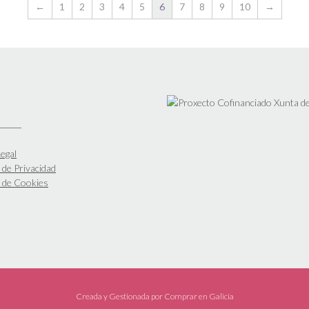
←
1
2
3
4
5
6
7
8
9
10
→
egal
a de Privacidad
a de Cookies
Creada y Gestionada por
Comprar en Galicia