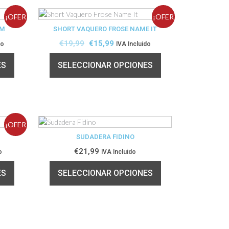
¡OFER
¡OFER
OM
SHORT VAQUERO FROSE NAME IT
TA!
TA!
€
19,99
€
15,99
do
IVA Incluido
ES
SELECCIONAR OPCIONES
¡OFER
SUDADERA FIDINO
TA!
€
21,99
o
IVA Incluido
ES
SELECCIONAR OPCIONES