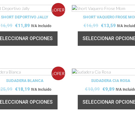
¡OFER
SHORT DEPORTIVO JALLY
SHORT VAQUERO FROSE M
TA!
€
16,99
€
11,89
€
16,99
€
13,59
IVA Incluido
IVA Inclui
ELECCIONAR OPCIONES
SELECCIONAR OPCION
¡OFER
SUDADERA BLANCA
SUDADERA CIA ROSA
TA!
€
25,99
€
18,19
€
10,99
€
9,89
IVA Incluido
IVA Incluid
ELECCIONAR OPCIONES
SELECCIONAR OPCION