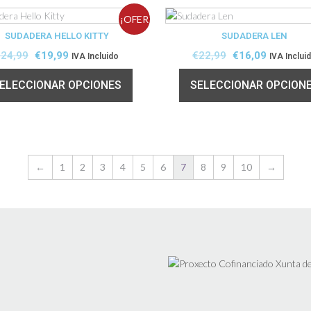
¡OFER
SUDADERA HELLO KITTY
SUDADERA LEN
TA!
€
24,99
€
19,99
€
22,99
€
16,09
IVA Incluido
IVA Inclui
ELECCIONAR OPCIONES
SELECCIONAR OPCION
←
1
2
3
4
5
6
7
8
9
10
→