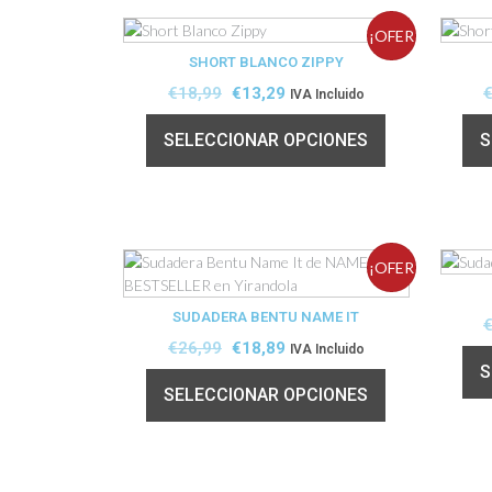
¡OFER
SHORT BLANCO ZIPPY
TA!
€
18,99
€
13,29
IVA Incluido
SELECCIONAR OPCIONES
S
¡OFER
SUDADERA BENTU NAME IT
TA!
€
26,99
€
18,89
IVA Incluido
S
SELECCIONAR OPCIONES