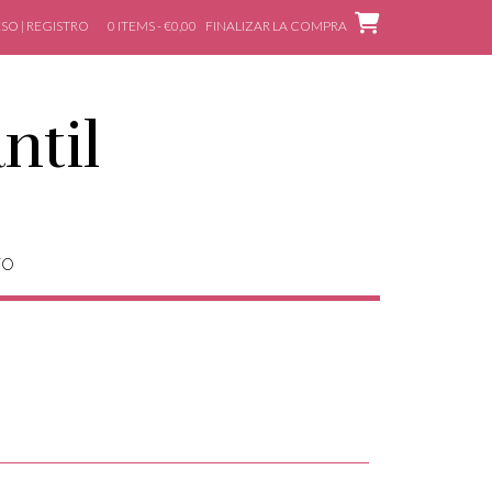
SO | REGISTRO
0 ITEMS - €0,00
FINALIZAR LA COMPRA
ntil
TO