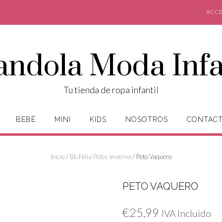
ACCE
andola Moda Infa
Tu tienda de ropa infantil
BEBÉ
MINI
KIDS
NOSOTROS
CONTAC
Inicio
/
Bb Niña Petos Invierno
/ Peto Vaquero
PETO VAQUERO
€
25,99
IVA Incluido