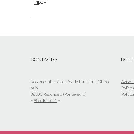
ZIPPY
CONTACTO
RGPD
Nos encontrarás en Av. de Ernestina Otero,
Aviso L
bajo
Polític
36800 Redondela (Pontevedra)
Polític
–
986 404 631
–