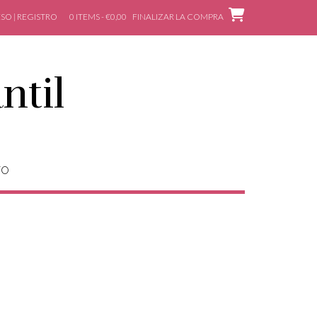
SO | REGISTRO
0 ITEMS - €0,00
FINALIZAR LA COMPRA
ntil
TO