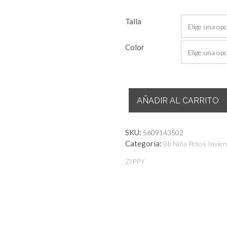
Talla
Color
Peto
AÑADIR AL CARRITO
Vaquero
cantidad
SKU:
5609143502
Categoría:
Bb Niña Petos Invie
ZIPPY