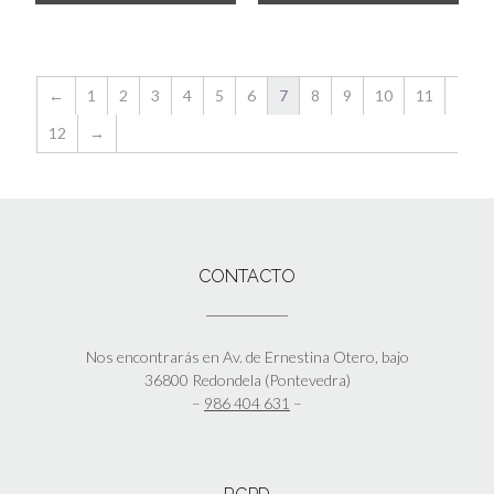
←
1
2
3
4
5
6
7
8
9
10
11
12
→
CONTACTO
Nos encontrarás en Av. de Ernestina Otero, bajo
36800 Redondela (Pontevedra)
–
986 404 631
–