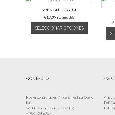
PANTALON FLEANDRE
€
17,99
IVA Incluido
€
SELECCIONAR OPCIONES
S
Este
producto
tiene
múltiples
variantes.
Las
opciones
se
CONTACTO
RGPD
pueden
elegir
en
la
Nos encontrarás en Av. de Ernestina Otero,
Aviso L
página
bajo
Polític
de
36800 Redondela (Pontevedra)
Polític
producto
–
986 404 631
–