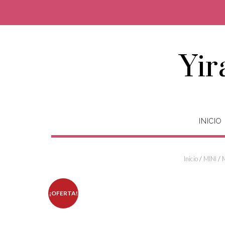
Saltar
al
contenido
Yir
INICIO
Inicio
/
MINI
/
¡OFERTA!