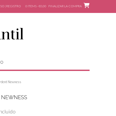
SO | REGISTRO
0 ITEMS - €0,00
FINALIZAR LA COMPRA
ntil
TO
rdent Newness
T NEWNESS
Incluido