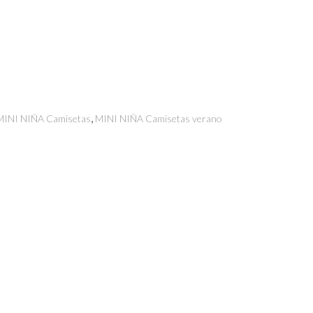
io
al
40.
,
MINI NIÑA Camisetas
MINI NIÑA Camisetas verano