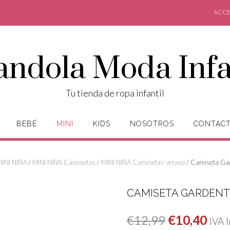
ACCE
andola Moda Infa
Tu tienda de ropa infantil
BEBÉ
MINI
KIDS
NOSOTROS
CONTAC
MINI NIÑA
/
MINI NIÑA Camisetas
/
MINI NIÑA Camisetas verano
/ Camiseta Ga
CAMISETA GARDEN
El
El
€
12,99
€
10,40
IVA 