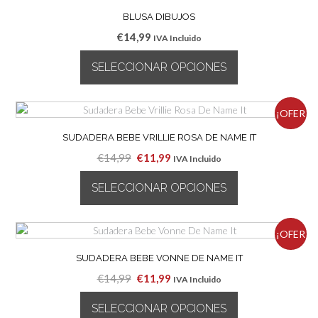
BLUSA DIBUJOS
€
14,99
IVA Incluido
SELECCIONAR OPCIONES
Este
producto
¡OFER
tiene
múltiples
SUDADERA BEBE VRILLIE ROSA DE NAME IT
TA!
variantes.
El
El
€
14,99
€
11,99
IVA Incluido
Las
precio
precio
opciones
SELECCIONAR OPCIONES
original
actual
se
era:
es:
pueden
Este
€14,99.
€11,99.
elegir
producto
¡OFER
en
tiene
la
múltiples
SUDADERA BEBE VONNE DE NAME IT
TA!
página
variantes.
El
El
€
14,99
€
11,99
IVA Incluido
de
Las
precio
precio
producto
opciones
SELECCIONAR OPCIONES
original
actual
se