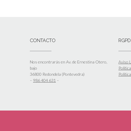
CONTACTO
RGPD
Nos encontrarás en Av. de Ernestina Otero,
Aviso L
bajo
Polític
36800 Redondela (Pontevedra)
Polític
–
986 404 631
–