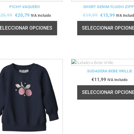
PICHY VAQUERO
SHORT DENIM FLUIDO ZIP
€
25,99
€
20,79
€
19,99
€
15,99
IVA Incluido
IVA Inclui
ELECCIONAR OPCIONES
SELECCIONAR OPCION
SUDADERA BEBE VRILLIE
€
11,99
IVA Incluido
SELECCIONAR OPCION