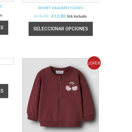
PY
SHORT VAQUERO FLUIDO
do
€
15,99
€
12,80
IVA Incluido
ES
SELECCIONAR OPCIONES
¡OFER
TA!
ES