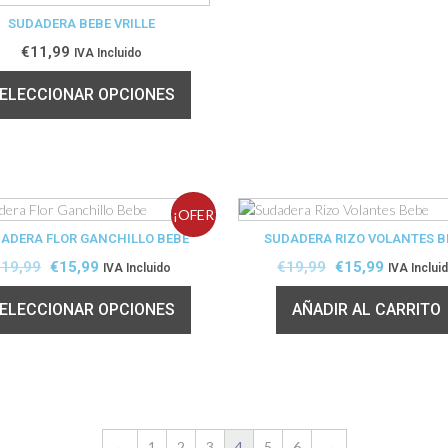
SUDADERA BEBE VRILLE
€
11,99
IVA Incluido
ELECCIONAR OPCIONES
¡OFER
ADERA FLOR GANCHILLO BEBE
SUDADERA RIZO VOLANTES B
TA!
€
19,99
€
15,99
€
19,99
€
15,99
IVA Incluido
IVA Inclui
ELECCIONAR OPCIONES
AÑADIR AL CARRITO
←
1
2
3
4
5
6
→