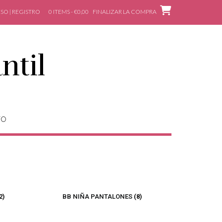
SO | REGISTRO
0 ITEMS - €0,00
FINALIZAR LA COMPRA
ntil
TO
2)
BB NIÑA PANTALONES
(8)