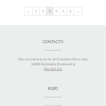
←
1
2
3
4
5
6
→
CONTACTO
Nos encontrarás en Av. de Ernestina Otero, bajo
36800 Redondela (Pontevedra)
–
986 404 631
–
RGPD
Aviso Legal