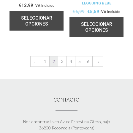
LEGGUING BEBE
TA!
€
12,99
IVA Incluido
€
6,99
€
5,59
IVA Incluido
SELECCIONAR
OPCIONES
SELECCIONAR
OPCIONES
←
1
2
3
4
5
6
→
CONTACTO
Nos encontrarás en Av. de Ernestina Otero, bajo
36800 Redondela (Pontevedra)