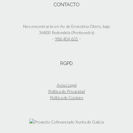
Las
CONTACTO
producto
opciones
se
pueden
elegir
Nos encontrarás en Av. de Ernestina Otero, bajo
en
36800 Redondela (Pontevedra)
la
–
986 404 631
–
página
de
producto
RGPD
Aviso Legal
Política de Privacidad
Política de Cookies