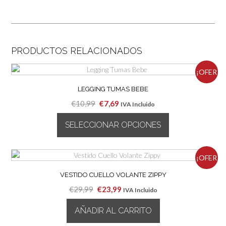
PRODUCTOS RELACIONADOS
¡OFER
LEGGING TUMAS BEBE
TA!
El
El
€
10,99
€
7,69
IVA Incluido
precio
precio
SELECCIONAR OPCIONES
original
actual
era:
es:
Este
€10,99.
€7,69.
producto
¡OFER
tiene
múltiples
VESTIDO CUELLO VOLANTE ZIPPY
TA!
variantes.
El
El
€
29,99
€
23,99
IVA Incluido
Las
precio
precio
opciones
AÑADIR AL CARRITO
original
actual
se
era:
es: