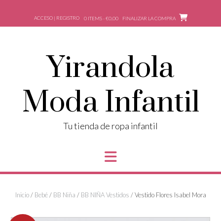
Saltar
al
ACCESO | REGISTRO
0 ITEMS - €0,00
FINALIZAR LA COMPRA
contenido
Yirandola
Moda Infantil
Tu tienda de ropa infantil
Inicio
/
Bebé
/
BB Niña
/
BB NIÑA Vestidos
/ Vestido Flores Isabel Mora