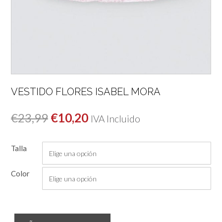
VESTIDO FLORES ISABEL MORA
El
El
€
23,99
€
10,20
IVA Incluido
precio
precio
Talla
original
actual
era:
es:
Color
€23,99.
€10,20.
Vestido