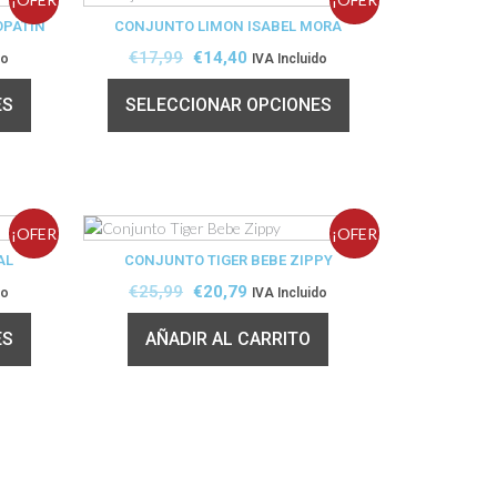
OPATIN
CONJUNTO LIMON ISABEL MORA
TA!
TA!
€
17,99
€
14,40
do
IVA Incluido
ES
SELECCIONAR OPCIONES
¡OFER
¡OFER
AL
CONJUNTO TIGER BEBE ZIPPY
TA!
TA!
€
25,99
€
20,79
do
IVA Incluido
ES
AÑADIR AL CARRITO