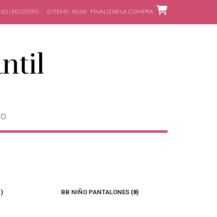
SO | REGISTRO
0 ITEMS - €0,00
FINALIZAR LA COMPRA
ntil
TO
1)
BB NIÑO PANTALONES
(8)