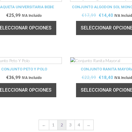
AQUETA UNIVERSITARIA BEBE
CONJUNTO ALGODON SOL MON
€
25,99
€
17,99
€
14,40
IVA Incluido
IVA Inclui
ELECCIONAR OPCIONES
SELECCIONAR OPCION
CONJUNTO PETO Y POLO
CONJUNTO RANITA MAYOR
€
36,99
€
22,99
€
18,40
IVA Incluido
IVA Inclui
ELECCIONAR OPCIONES
SELECCIONAR OPCION
←
1
2
3
4
→