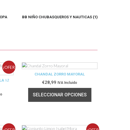
ROPA
BB NIÑO CHUBASQUEROS Y NAUTICAS
(1)
¡OFER
CHANDAL ZORRO MAYORAL
LA 12
TA!
€
28,99
IVA Incluido
SELECCIONAR OPCIONES
do
¡OFER
¡OFER