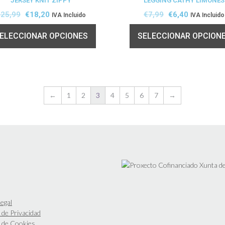
JERSEY KNIT ZIPPY
LEGGING CATHY LIMONES
TA!
€
25,99
€
18,20
€
7,99
€
6,40
IVA Incluido
IVA Incluido
ELECCIONAR OPCIONES
SELECCIONAR OPCION
←
1
2
3
4
5
6
7
→
egal
a de Privacidad
a de Cookies