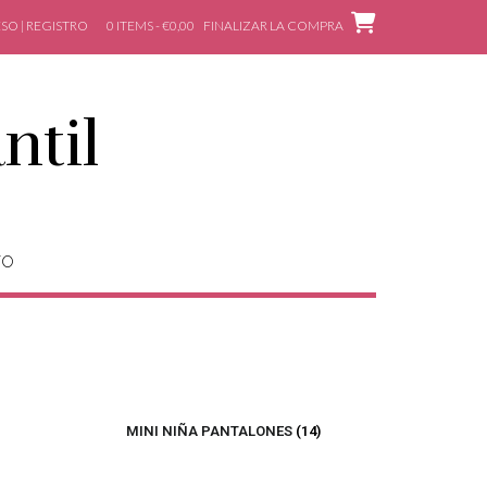
SO | REGISTRO
0 ITEMS - €0,00
FINALIZAR LA COMPRA
ntil
TO
MINI NIÑA PANTALONES
(14)