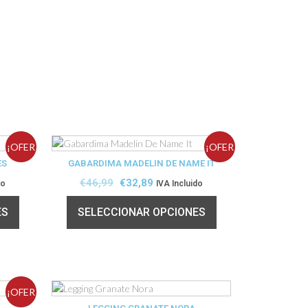
¡OFER
¡OFER
ES
GABARDIMA MADELIN DE NAME IT
TA!
TA!
€
46,99
€
32,89
do
IVA Incluido
ES
SELECCIONAR OPCIONES
¡OFER