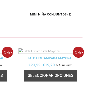
MINI NIÑA CONJUNTOS
(2)
¡OFER
¡OFER
RAL
FALDA ESTAMPADA MAYORAL
TA!
TA!
€
23,99
€
19,20
do
IVA Incluido
ES
SELECCIONAR OPCIONES