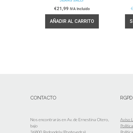
JEANS SALLY
€
21,99
IVA Incluido
AÑADIR AL CARRITO
S
CONTACTO
RGPD
Nos encontrarás en Av. de Ernestina Otero,
Aviso L
bajo
Polític
36800 Redondela (Pontevedra)
Polític