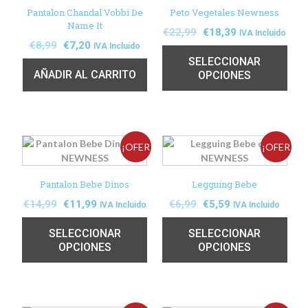
TA!
TA!
Pantalon Chandal Vobbi De
Peto Vegetales Newness
Name It
€
22,99
€
18,39
IVA Incluido
€
8,99
€
7,20
IVA Incluido
SELECCIONAR
AÑADIR AL CARRITO
OPCIONES
¡OFER
¡OFER
TA!
TA!
Pantalon Bebe Dinos
Legguing Bebe
€
14,99
€
11,99
€
6,99
€
5,59
IVA Incluido
IVA Incluido
SELECCIONAR
SELECCIONAR
OPCIONES
OPCIONES