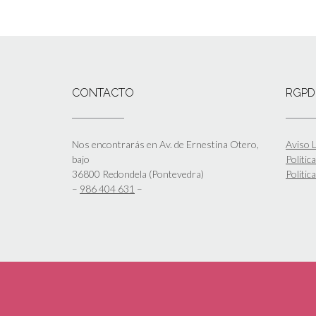
CONTACTO
RGPD
Nos encontrarás en Av. de Ernestina Otero,
Aviso L
bajo
Polític
36800 Redondela (Pontevedra)
Polític
–
986 404 631
–