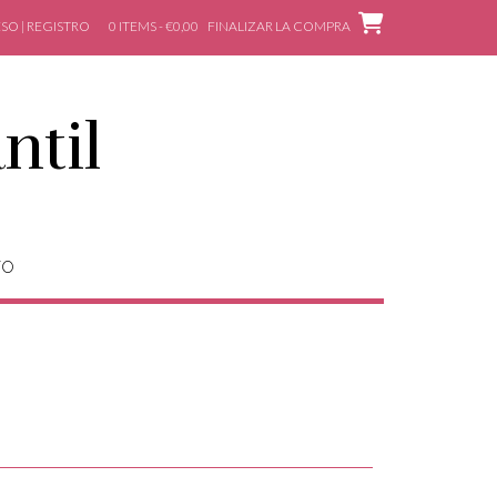
SO | REGISTRO
0 ITEMS - €0,00
FINALIZAR LA COMPRA
ntil
TO