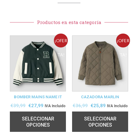
Productos en esta categoría
¡OFER
¡OFER
TA!
TA!
BOMBER MAINS NAME IT
CAZADORA MARLIN
€
39,99
€
27,99
€
36,99
€
25,89
IVA Incluido
IVA Incluido
SELECCIONAR
SELECCIONAR
OPCIONES
OPCIONES