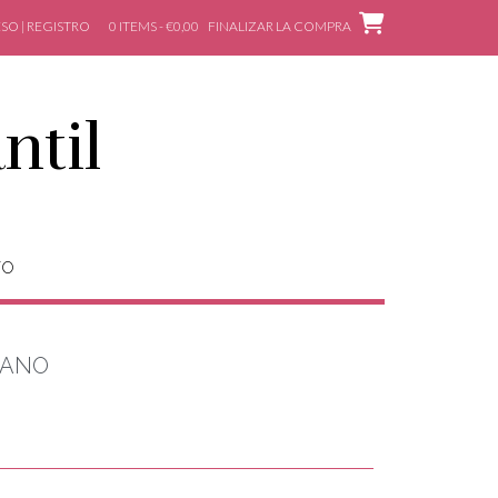
SO | REGISTRO
0 ITEMS - €0,00
FINALIZAR LA COMPRA
ntil
TO
RANO