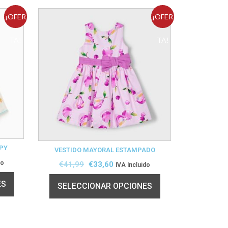
¡OFER
¡OFER
TA!
TA!
PY
VESTIDO MAYORAL ESTAMPADO
do
€
41,99
€
33,60
IVA Incluido
ES
SELECCIONAR OPCIONES