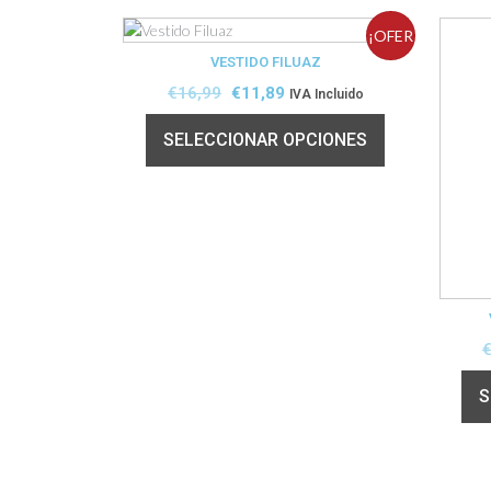
¡OFER
VESTIDO FILUAZ
TA!
€
16,99
€
11,89
IVA Incluido
SELECCIONAR OPCIONES
S