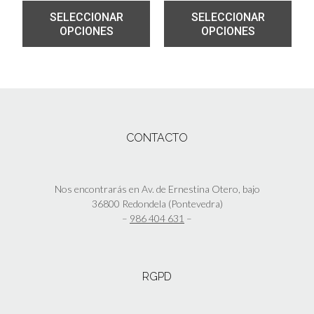
SELECCIONAR
SELECCIONAR
OPCIONES
OPCIONES
CONTACTO
Nos encontrarás en Av. de Ernestina Otero, bajo
36800 Redondela (Pontevedra)
–
986 404 631
–
RGPD