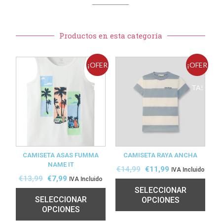
Productos en esta categoría
¡OFER
¡OFER
TA!
TA!
CAMISETA ASAS FUMMA
CAMISETA RAYA ANCHA
NAME IT
€
14,99
€
11,99
IVA Incluido
€
13,99
€
7,99
IVA Incluido
SELECCIONAR
SELECCIONAR
OPCIONES
OPCIONES