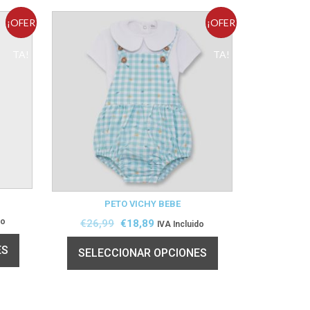
¡OFER
¡OFER
TA!
TA!
PETO VICHY BEBE
do
€
26,99
€
18,89
IVA Incluido
ES
SELECCIONAR OPCIONES