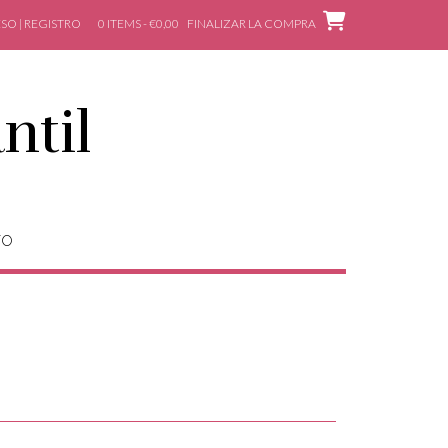
SO | REGISTRO
0 ITEMS - €0,00
FINALIZAR LA COMPRA
ntil
TO