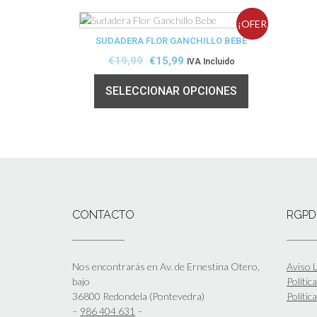
¡OFER
SUDADERA FLOR GANCHILLO BEBE
TA!
€
19,99
€
15,99
IVA Incluido
SELECCIONAR OPCIONES
CONTACTO
RGPD
Nos encontrarás en Av. de Ernestina Otero,
Aviso L
bajo
Polític
36800 Redondela (Pontevedra)
Polític
–
986 404 631
–