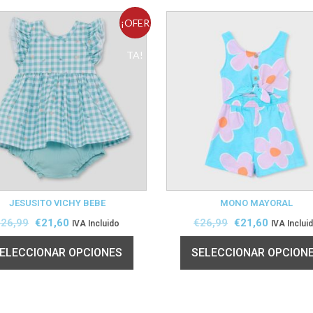
¡OFER
TA!
JESUSITO VICHY BEBE
MONO MAYORAL
€
26,99
€
21,60
€
26,99
€
21,60
IVA Incluido
IVA Inclui
ELECCIONAR OPCIONES
SELECCIONAR OPCION