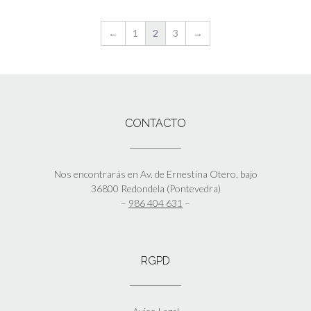
←
1
2
3
→
CONTACTO
Nos encontrarás en Av. de Ernestina Otero, bajo
36800 Redondela (Pontevedra)
–
986 404 631
–
RGPD