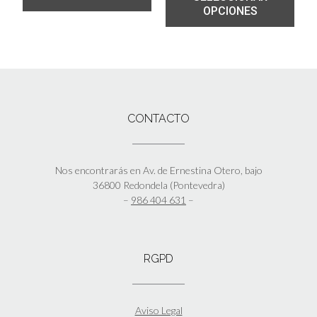
OPCIONES
CONTACTO
Nos encontrarás en Av. de Ernestina Otero, bajo
36800 Redondela (Pontevedra)
–
986 404 631
–
RGPD
Aviso Legal