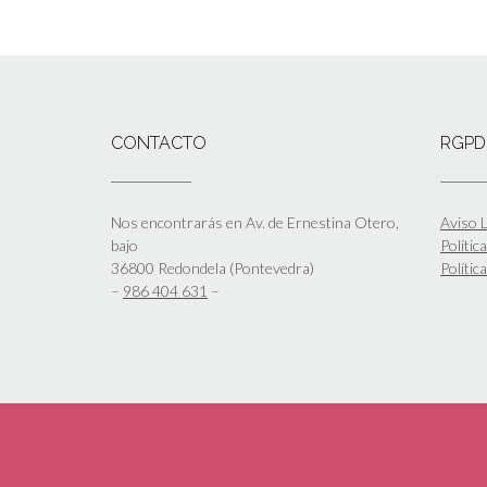
CONTACTO
RGPD
Nos encontrarás en Av. de Ernestina Otero,
Aviso L
bajo
Polític
36800 Redondela (Pontevedra)
Polític
–
986 404 631
–