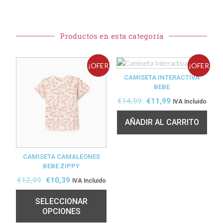
Productos en esta categoría
¡OFER
¡OFER
CAMISETA INTERACTIVA
BEBE
TA!
TA!
€
14,99
€
11,99
IVA Incluido
AÑADIR AL CARRITO
CAMISETA CAMALEONES
BEBE ZIPPY
€
12,99
€
10,39
IVA Incluido
SELECCIONAR
OPCIONES