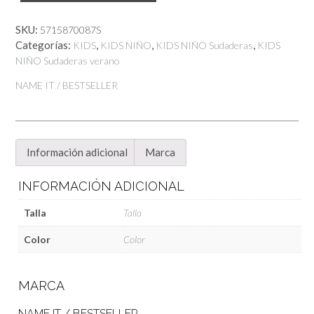
cantidad
€12,99.
€10,39.
SKU:
5715870087S
Categorías:
,
,
,
KIDS
KIDS NIÑO
KIDS NIÑO Sudaderas
KIDS
NIÑO Sudaderas verano
NAME IT / BESTSELLER
Información adicional
Marca
INFORMACIÓN ADICIONAL
Talla
Talla
Color
Color
MARCA
NAME IT / BESTSELLER