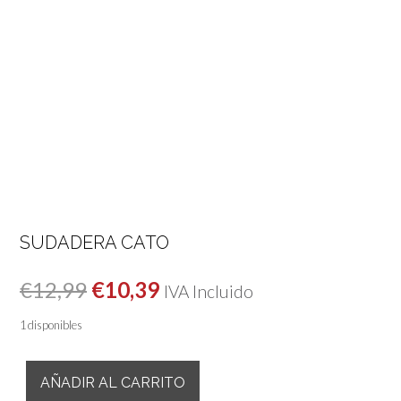
SUDADERA CATO
El
El
€
12,99
€
10,39
IVA Incluido
precio
precio
1 disponibles
original
actual
Sudadera
era:
es:
AÑADIR AL CARRITO
Cato