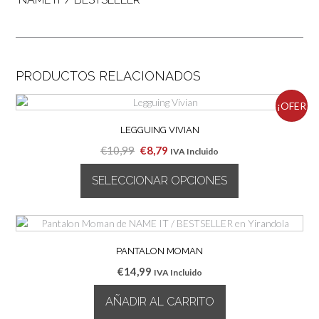
PRODUCTOS RELACIONADOS
¡OFER
LEGGUING VIVIAN
TA!
El
El
€
10,99
€
8,79
IVA Incluido
precio
precio
SELECCIONAR OPCIONES
original
actual
era:
es:
Este
€10,99.
€8,79.
producto
tiene
múltiples
PANTALON MOMAN
variantes.
€
14,99
IVA Incluido
Las
opciones
AÑADIR AL CARRITO
se