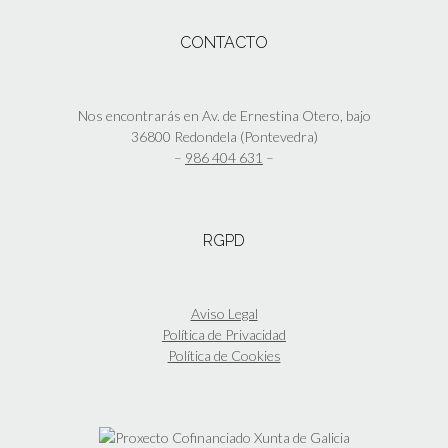
página
variantes.
de
Las
CONTACTO
producto
opciones
se
pueden
elegir
Nos encontrarás en Av. de Ernestina Otero, bajo
en
36800 Redondela (Pontevedra)
la
–
986 404 631
–
página
de
producto
RGPD
Aviso Legal
Política de Privacidad
Política de Cookies